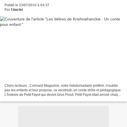
Publié le 23/07/2010 à 04:37
Par
f.baclet
Chers lecteurs , Connard Magazine, votre hebdomadaire préféré, n'oublie
pas les enfants et leur propose, ce vendredi, un conte drôle et pédagogique :
L'histoire de Petit Fayot qui devint Gros Prout. Petit Fayot était arrosé chaque
jour et grandissait,...