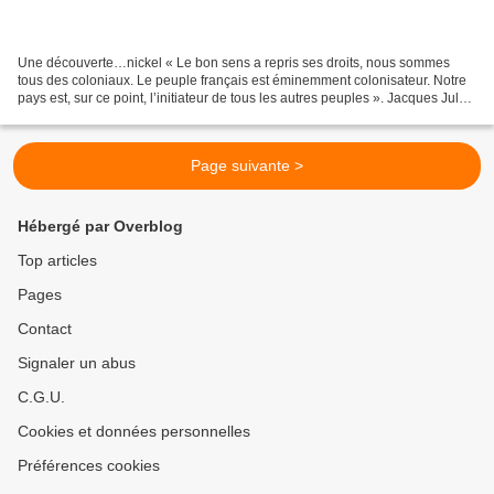
Une découverte…nickel « Le bon sens a repris ses droits, nous sommes
tous des coloniaux. Le peuple français est éminemment colonisateur. Notre
pays est, sur ce point, l’initiateur de tous les autres peuples ». Jacques Jules
Garnier Par ce credo d’un impérialisme...
Page suivante >
Hébergé par Overblog
Top articles
Pages
Contact
Signaler un abus
C.G.U.
Cookies et données personnelles
Préférences cookies