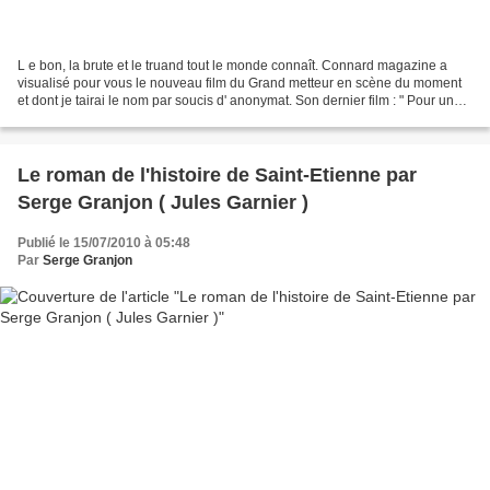
L e bon, la brute et le truand tout le monde connaît. Connard magazine a
visualisé pour vous le nouveau film du Grand metteur en scène du moment
et dont je tairai le nom par soucis d' anonymat. Son dernier film : " Pour une
poignée de connards ". Scénario...
Le roman de l'histoire de Saint-Etienne par
Serge Granjon ( Jules Garnier )
Publié le 15/07/2010 à 05:48
Par
Serge Granjon