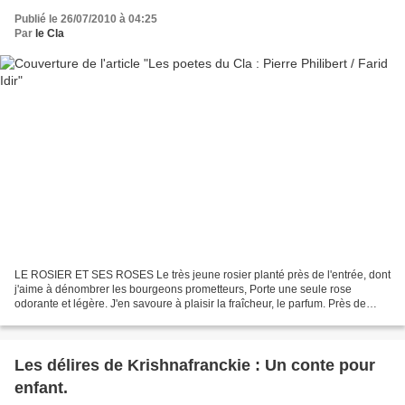
Publié le 26/07/2010 à 04:25
Par
le Cla
LE ROSIER ET SES ROSES Le très jeune rosier planté près de l'entrée, dont
j'aime à dénombrer les bourgeons prometteurs, Porte une seule rose
odorante et légère. J'en savoure à plaisir la fraîcheur, le parfum. Près de
l'entrée, mon ami, le jeune rosier,...
Les délires de Krishnafranckie : Un conte pour
enfant.