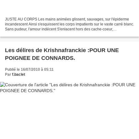
JUSTE AU CORPS Les mains animées glissent, sauvages, sur l'épiderme
incandescent Ainsi s'esquissent les corps impatients sur le vaste carré blanc.
Sans pudeur, l'amour indécent S'enlacent hors des cache-coeur,
S'échangeant des mots comptent doublent A...
Les délires de Krishnafranckie :POUR UNE
POIGNEE DE CONNARDS.
Publié le 16/07/2010 à 05:11
Par
f.baclet