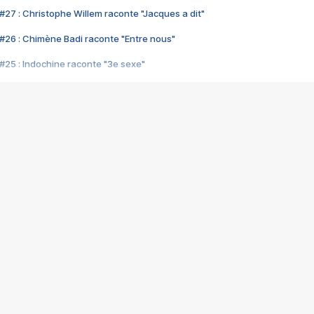
#27 : Christophe Willem raconte "Jacques a dit"
#26 : Chimène Badi raconte "Entre nous"
#25 : Indochine raconte "3e sexe"
#24 : Zaho raconte "C'est chelou"
#23 : Patrick Bruel raconte "Au café des délices"
#22 : Kyo raconte "Le chemin"
#21 : Nolwenn Leroy raconte "Cassé"
#20 : Patrick Hernandez raconte "Born to be alive"
#19 : Lorie raconte "Près de moi"
#18 : Michael Jones raconte "A nos actes manqués" (avec Jean-Jacque
#17 : Khaled raconte "Aïcha"
#16 : Corneille raconte "Parce qu'on vient de loin"