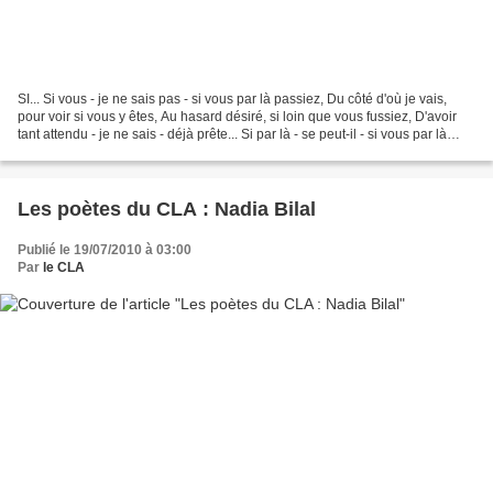
SI... Si vous - je ne sais pas - si vous par là passiez, Du côté d'où je vais,
pour voir si vous y êtes, Au hasard désiré, si loin que vous fussiez, D'avoir
tant attendu - je ne sais - déjà prête... Si par là - se peut-il - si vous par là
fuyant, juste...
Les poètes du CLA : Nadia Bilal
Publié le 19/07/2010 à 03:00
Par
le CLA