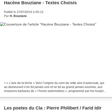
Hacène Bouziane - Textes Choisis
Publié le 27/07/2010 à 05:12
Par
H. Bouziane
> « L’aire de la biche » Voici l’origine du nom de cette aire d’autoroute, qui
au demeurant n’en fut jamais une et ne fut au grand jamais soumise, aux
invasions barbares de « l’homo-automobilus », programmé par les hospices
de bison futé, aux fréquences...
Les poetes du Cla : Pierre Philibert / Farid Idir