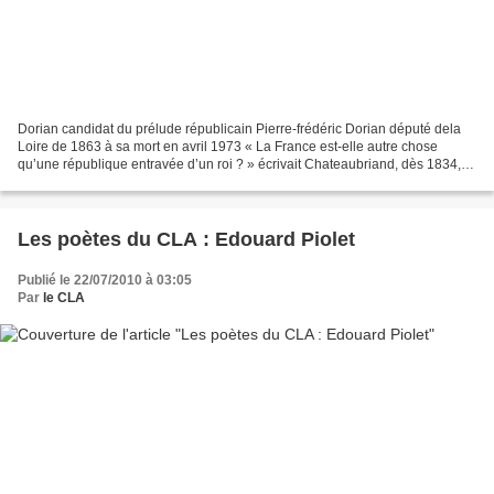
Dorian candidat du prélude républicain Pierre-frédéric Dorian député dela
Loire de 1863 à sa mort en avril 1973 « La France est-elle autre chose
qu’une république entravée d’un roi ? » écrivait Chateaubriand, dès 1834,
alors qu’il constatait le glissement...
Les poètes du CLA : Edouard Piolet
Publié le 22/07/2010 à 03:05
Par
le CLA