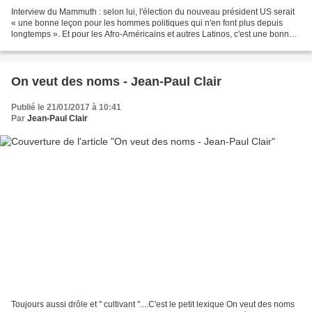
Interview du Mammuth : selon lui, l'élection du nouveau président US serait
« une bonne leçon pour les hommes politiques qui n'en font plus depuis
longtemps ». Et pour les Afro-Américains et autres Latinos, c'est une bonne
leçon aussi ? Lui, en revanche,...
On veut des noms - Jean-Paul Clair
Publié le 21/01/2017 à 10:41
Par
Jean-Paul Clair
Toujours aussi drôle et " cultivant "....C'est le petit lexique On veut des noms