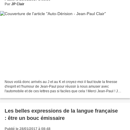
Par
JP Clair
Nous voilà donc arrivés au J et au K et croyez-moi il faut toute la finesse
d'esprit et l'humour de Jean-Paul pour réussir à nous amuser avec
l'automobile et de ces lettres pas si faciles que cela ! Merci Jean-Paul ! J
JANTE : Elle est presque tout le...
Les belles expressions de la langue française
: être un bouc émissaire
Publié le 28/01/2017 à 08:48