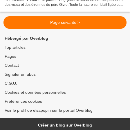
d'Amsterdam. C'était la fin janvier. Vingt jours s'étaient écoulés depuis la fête
des vœux et des étrennes du père Givre. Toute la nature semblait figée et
endormie pour des mois : champs, moulins,...
Page suivante >
Hébergé par Overblog
Top articles
Pages
Contact
Signaler un abus
C.G.U.
Cookies et données personnelles
Préférences cookies
Voir le profil de elsapopin sur le portail Overblog
Créer un blog sur Overblog