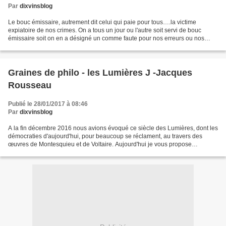
Par
dixvinsblog
Le bouc émissaire, autrement dit celui qui paie pour tous….la victime
expiatoire de nos crimes. On a tous un jour ou l'autre soit servi de bouc
émissaire soit on en a désigné un comme faute pour nos erreurs ou nos
malheurs. Bien évidement l'origine de...
Graines de philo - les Lumières J -Jacques
Rousseau
Publié le 28/01/2017 à 08:46
Par
dixvinsblog
A la fin décembre 2016 nous avions évoqué ce siècle des Lumières, dont les
démocraties d'aujourd'hui, pour beaucoup se réclament, au travers des
œuvres de Montesquieu et de Voltaire. Aujourd'hui je vous propose
d'évoquer Jean-Jacques Rousseau un philosophe...