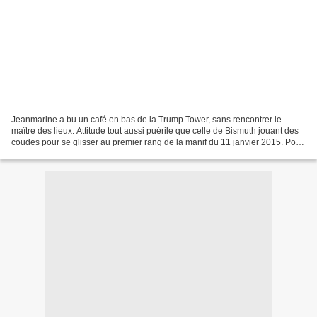
Jeanmarine a bu un café en bas de la Trump Tower, sans rencontrer le
maître des lieux. Attitude tout aussi puérile que celle de Bismuth jouant des
coudes pour se glisser au premier rang de la manif du 11 janvier 2015. Pour
d'autres raisons, elle a connu...