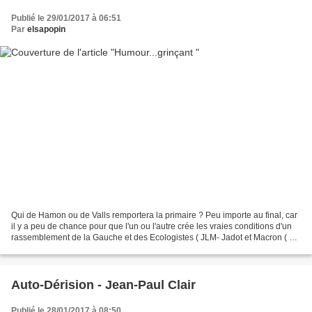
Publié le 29/01/2017 à 06:51
Par
elsapopin
Qui de Hamon ou de Valls remportera la primaire ? Peu importe au final, car
il y a peu de chance pour que l'un ou l'autre crée les vraies conditions d'un
rassemblement de la Gauche et des Ecologistes ( JLM- Jadot et Macron ( eh,
oui qu'on l'accepte ou...
Auto-Dérision - Jean-Paul Clair
Publié le 28/01/2017 à 08:50