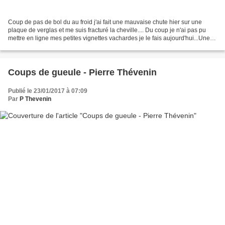
Coup de pas de bol du au froid j'ai fait une mauvaise chute hier sur une
plaque de verglas et me suis fracturé la cheville.... Du coup je n'ai pas pu
mettre en ligne mes petites vignettes vachardes je le fais aujourd'hui...Une
petite consolation Benoit...
Coups de gueule - Pierre Thévenin
Publié le 23/01/2017 à 07:09
Par
P Thevenin