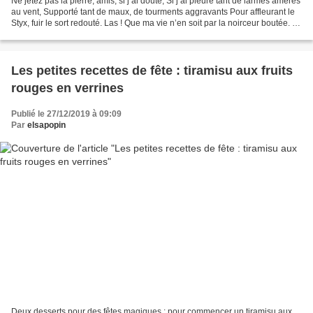
Ne jetez pas la pierre, amis, si j’ai douté, Si j’ai pleuré tant de larmes amères
au vent, Supporté tant de maux, de tourments aggravants Pour affleurant le
Styx, fuir le sort redouté. Las ! Que ma vie n’en soit par la noirceur boutée. Si
pour vous j’ai...
Les petites recettes de fête : tiramisu aux fruits
rouges en verrines
Publié le 27/12/2019 à 09:09
Par
elsapopin
Deux desserts pour des fêtes magiques : pour commencer un tiramisu aux