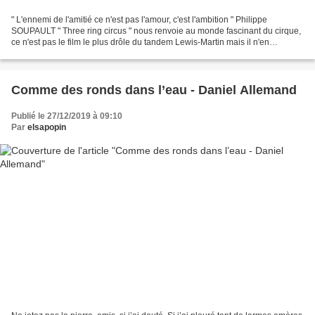
" L'ennemi de l'amitié ce n'est pas l'amour, c'est l'ambition " Philippe
SOUPAULT " Three ring circus " nous renvoie au monde fascinant du cirque,
ce n'est pas le film le plus drôle du tandem Lewis-Martin mais il n'en
demeure pas moins sympathique. Doté...
Comme des ronds dans l’eau - Daniel Allemand
Publié le 27/12/2019 à 09:10
Par
elsapopin