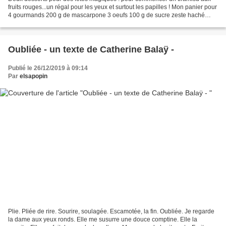
fruits rouges...un régal pour les yeux et surtout les papilles ! Mon panier pour
4 gourmands 200 g de mascarpone 3 oeufs 100 g de sucre zeste haché
d'1/4 de citron vert non traité...
Oubliée - un texte de Catherine Balaÿ -
Publié le 26/12/2019 à 09:14
Par
elsapopin
Plie. Pliée de rire. Sourire, soulagée. Escamotée, la fin. Oubliée. Je regarde
la dame aux yeux ronds. Elle me susurre une douce comptine. Elle la