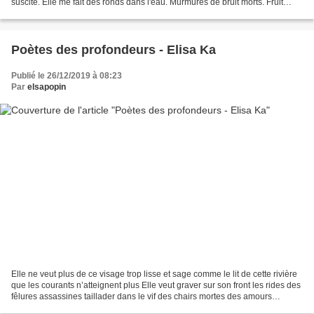
suscite. Elle me fait des ronds dans l'eau. Murmures de bruit morts. Fruit
défendu et ronds dans l'eau....
Poètes des profondeurs - Elisa Ka
Publié le 26/12/2019 à 08:23
Par
elsapopin
Elle ne veut plus de ce visage trop lisse et sage comme le lit de cette rivière
que les courants n’atteignent plus Elle veut graver sur son front les rides des
fêlures assassines taillader dans le vif des chairs mortes des amours
exsangues Elle veut tatouer...