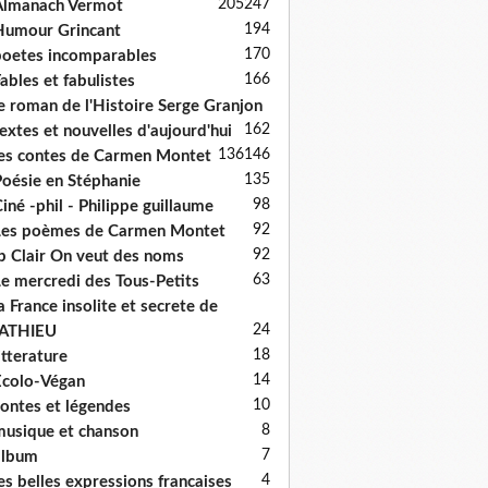
205
247
Almanach Vermot
194
umour Grincant
170
oetes incomparables
166
ables et fabulistes
e roman de l'Histoire Serge Granjon
162
extes et nouvelles d'aujourd'hui
136
146
es contes de Carmen Montet
135
oésie en Stéphanie
98
iné -phil - Philippe guillaume
92
es poèmes de Carmen Montet
92
p Clair On veut des noms
63
e mercredi des Tous-Petits
a France insolite et secrete de
24
ATHIEU
18
itterature
14
colo-Végan
10
ontes et légendes
8
usique et chanson
7
album
4
es belles expressions francaises