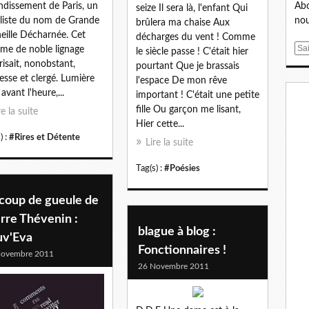
Abo
ndissement de Paris, un
seize Il sera là, l'enfant Qui
nou
liste du nom de Grande
brûlera ma chaise Aux
eille Décharnée. Cet
décharges du vent ! Comme
E
e de noble lignage
le siècle passe ! C'était hier
m
isait, nonobstant,
pourtant Que je brassais
a
esse et clergé. Lumière
l'espace De mon rêve
i
avant l'heure,...
important ! C'était une petite
l
fille Ou garçon me lisant,
re la suite
Hier cette...
) :
#Rires et Détente
Lire la suite
Tag(s) :
#Poésies
 coup de gueule de
rre Thévenin :
blague à blog :
uv'Eva
Fonctionnaires !
Novembre 2011
26 Novembre 2011