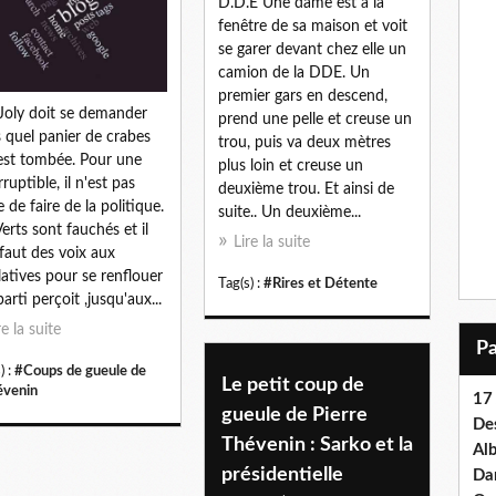
D.D.E Une dame est à la
fenêtre de sa maison et voit
se garer devant chez elle un
camion de la DDE. Un
premier gars en descend,
Joly doit se demander
prend une pelle et creuse un
 quel panier de crabes
trou, puis va deux mètres
 est tombée. Pour une
plus loin et creuse un
ruptible, il n'est pas
deuxième trou. Et ainsi de
e de faire de la politique.
suite.. Un deuxième...
Verts sont fauchés et il
Lire la suite
 faut des voix aux
slatives pour se renflouer
Tag(s) :
#Rires et Détente
parti perçoit ,jusqu'aux...
re la suite
) :
#Coups de gueule de
Le petit coup de
évenin
17 
gueule de Pierre
Des
Thévenin : Sarko et la
Al
présidentielle
Dan