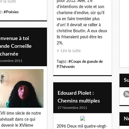
pour 2012. Avec 1%
re la suite
d'intentions de vote et son
) :
#Poésies
charisme d'endive, sûr qu'il
va en faire trembler plus
d'un! Il devrait se rallier à
christine Boutin. A eux deux
ils friseraient peut-être les
envenue à toi
2%.
ande Corneille
Lire la suite
charnée
Novembre 2011
Tag(s) :
#Coups de gueule de
P.Thévenin
S
Edouard Piolet :
Chemins multiples
27 Novembre 2011
VII éme siècle de notre
 sévissait dans ce qui
it devenir le XVIème
2096 Deux mil quatre-vingt-