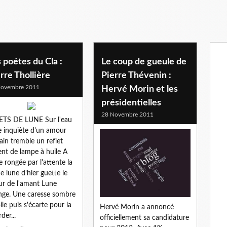
 poétes du Cla :
Le coup de gueule de
rre Thollière
Pierre Thévenin :
Novembre 2011
Hervé Morin et les
présidentielles
28 Novembre 2011
ETS DE LUNE Sur l'eau
e inquiète d'un amour
tain tremble un reflet
ent de lampe à huile A
e rongée par l'attente la
ne lune d'hier guette le
ur de l'amant Lune
nge. Une caresse sombre
oile puis s'écarte pour la
Hervé Morin a annoncé
der...
officiellement sa candidature