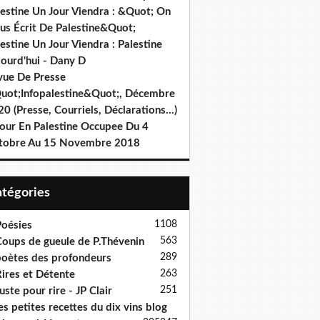
lestine Un Jour Viendra : &Quot; On
us Écrit De Palestine&Quot;
estine Un Jour Viendra : Palestine
jourd'hui - Dany D
vue De Presse
uot;Infopalestine&Quot;, Décembre
0 (Presse, Courriels, Déclarations…)
jour En Palestine Occupee Du 4
tobre Au 15 Novembre 2018
Catégories
1108
oésies
563
oups de gueule de P.Thévenin
289
oètes des profondeurs
263
ires et Détente
251
uste pour rire - JP Clair
es petites recettes du dix vins blog