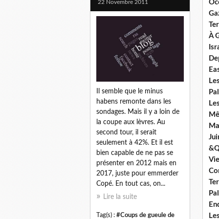
Oc
22 Novembre 2011
Ga
Ter
À G
Isr
De
Ea
Le
Il semble que le minus
Pal
habens remonte dans les
Les
sondages. Mais il y a loin de
Mê
la coupe aux lèvres. Au
Mar
second tour, il serait
Jui
seulement à 42%. Et il est
&Q
bien capable de ne pas se
Vi
présenter en 2012 mais en
Co
2017, juste pour emmerder
Ter
Copé. En tout cas, on...
Pal
Lire la suite
En
Les
Tag(s) :
#Coups de gueule de