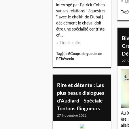
Li
interrogé par Patrick Cohen
sur ses relations " équestres
Tag(s
" avec le cheikh de Dubai (
décidément le cheval doit
être une spécialité centriste,
cf....
Bi
Lire la suite
Gr
Dé
Tag(s) :
#Coups de gueule de
P.Thévenin
27 
Rire et détente : Les
plus beaux dialogues
d'Audiard - Spéciale
Tontons flingueurs
Au X
27 Novembre 2011
ère,
alla