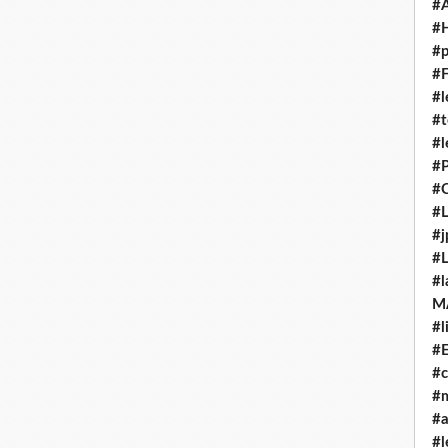
#
#H
#p
#F
#l
#t
#l
#P
#C
#L
#j
#L
#l
M
#l
#E
#c
#m
#
#l