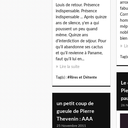
arro
Louis de retour. Présence
fabu
indispensable. Présence
Corn
indispensable ... Après quinze
homm
ans de silence, y'en a qui
mépr
poussent un peu quand
nobl
même. Quinze ans
bien 
d'interdiction de séjour. Pour
Li
qu'il abandonne ses cactus
et qu'il revienne à Paname,
Tag(s
faut qu'il lui en...
Lire la suite
Tag(s) :
#Rires et Détente
Le
Pie
pa
un petit coup de
26 
gueule de Pierre
Thevenin : AAA
25 Novembre 2011