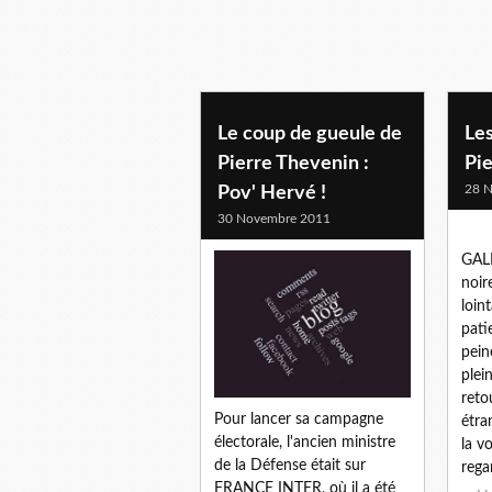
Le coup de gueule de
Les
Pierre Thevenin :
Pie
28 
Pov' Hervé !
30 Novembre 2011
GAL
noir
loin
pati
pein
plei
reto
Pour lancer sa campagne
étra
électorale, l'ancien ministre
la v
de la Défense était sur
regar
FRANCE INTER, où il a été