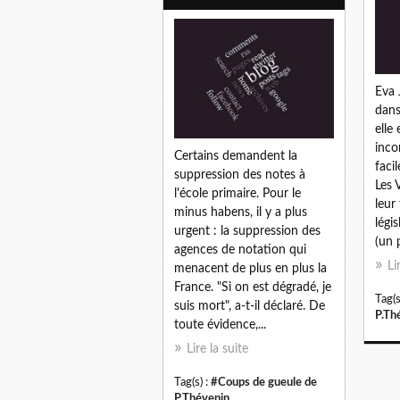
Eva 
dans
elle
incor
Certains demandent la
facil
suppression des notes à
Les 
l'école primaire. Pour le
leur
minus habens, il y a plus
légi
urgent : la suppression des
(un 
agences de notation qui
Li
menacent de plus en plus la
France. "Si on est dégradé, je
Tag(s
suis mort", a-t-il déclaré. De
P.Th
toute évidence,...
Lire la suite
Tag(s) :
#Coups de gueule de
P.Thévenin