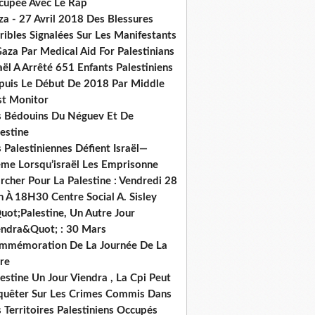
cupée Avec Le Rap
za - 27 Avril 2018 Des Blessures
ribles Signalées Sur Les Manifestants
aza Par Medical Aid For Palestinians
aël A Arrêté 651 Enfants Palestiniens
puis Le Début De 2018 Par Middle
st Monitor
s Bédouins Du Néguev Et De
estine
 Palestiniennes Défient Israël—
me Lorsqu’israël Les Emprisonne
cher Pour La Palestine : Vendredi 28
n À 18H30 Centre Social A. Sisley
uot;Palestine, Un Autre Jour
endra&Quot; : 30 Mars
mmémoration De La Journée De La
re
estine Un Jour Viendra , La Cpi Peut
quêter Sur Les Crimes Commis Dans
 Territoires Palestiniens Occupés