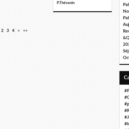
P.Thévenin
Pa
No
Pal
Au
2
3
4
>
>>
Re
&Q
202
Sé
Oc
#P
#C
#p
#R
#J
#l