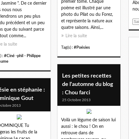
premier tome. Chaque
Abo
 Jasmine ". De ce dernier
poème est illustré par une
nou
 nous nous
photo du Pilat ou du Forez,
iendrons un peu plus
et représente la nature aux
E
du précédent et un peu
quatre saisons. Ainsi,...
m
s que du suivant parce
a
tout comme...
Lire la suite
i
re la suite
Tag(s) :
#Poésies
l
) :
#Ciné -phil - Philippe
laume
Les petites recettes
de l'automne du blog
sie en stéphanie :
: Chou farci
minique Gout
25 Octobre 2013
ctobre 2013
Voilà un légume de saison lui
DOMINIQUE Tu
aussi : le chou ! On en
eras les fruits de la
retrouve dans de
nique Le cacao