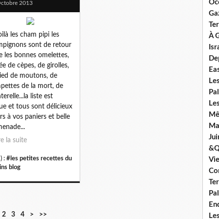
Oc
ctobre 2013
Ga
Ter
oilà les cham pipi les
À G
pignons sont de retour
Isr
ve les bonnes omelettes,
De
ée de cèpes, de girolles,
Ea
ied de moutons, de
Le
pettes de la mort, de
Pal
erelle...la liste est
Les
ue et tous sont délicieux
Mê
ors à vos paniers et belle
Mar
enade...
Jui
re la suite
&Q
) :
#les petites recettes du
Vi
ins blog
Co
Ter
Pal
En
2
3
4
>
>>
Les