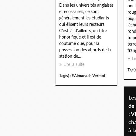
Dans les universités anglaises
onct
et écossaises, ce sont
roug
généralement les étudiants
piqu
qui élisent leurs recteurs.
léch
C’est là, d’ailleurs, un titre
rond
honorifique et il est de
tu p
coutume que, pour la
terr
possession des abords de la
frang
station de...
Li
Lire la suite
Tag(s
Tag(s) :
#Almanach Vermot
Les
de 
: V
ch
à l