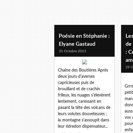
Poésie en Stéphanie :
Les
Elyane Gastaud
de 
31 Octobre 2013
: C
am
29 O
Chaîne des Boutières Après
deux jours d'averses
capricieuses puis de
Grrr
brouillard et de crachin
peti
frileux, les nuages s'élevèrent
manq
lentement, caressant en
donn
pasant la tête des volcans de
auss
leurs volutes douveteuses ;
vos 
la montagne s'assoupit dans
pour
leur édredon dispensateur...
enfa