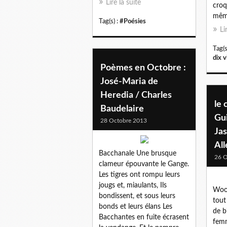
Lire la suite
croq
même
Tag(s) :
#Poésies
Li
Tag(s
dix v
Poèmes en Octobre :
José-Maria de
Heredia / Charles
le 
Baudelaire
Gui
28 Octobre 2013
Ja
Al
Bacchanale Une brusque
26 O
clameur épouvante le Gange.
Les tigres ont rompu leurs
jougs et, miaulants, Ils
Wood
bondissent, et sous leurs
tout
bonds et leurs élans Les
de b
Bacchantes en fuite écrasent
femm