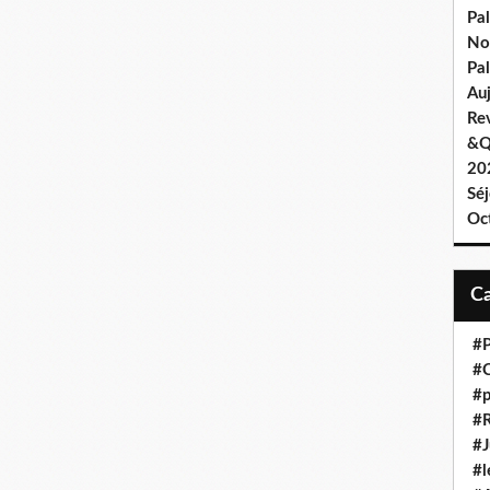
Pa
No
Pal
Au
Re
&Q
202
Sé
Oc
#P
#C
#p
#R
#J
#l