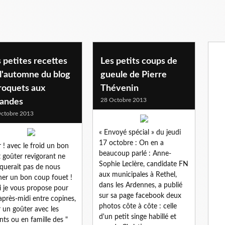
 petites recettes
Les petits coups de
l'automne du blog
gueule de Pierre
roquets aux
Thévenin
28 Octobre 2013
andes
ctobre 2013
« Envoyé spécial » du jeudi
17 octobre : On en a
r ! avec le froid un bon
beaucoup parlé : Anne-
t goûter revigorant ne
Sophie Leclère, candidate FN
uerait pas de nous
aux municipales à Rethel,
er un bon coup fouet !
dans les Ardennes, a publié
i je vous propose pour
sur sa page facebook deux
après-midi entre copines,
photos côte à côte : celle
 un goûter avec les
d'un petit singe habillé et
nts ou en famille des "