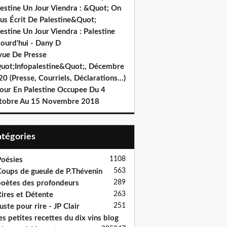
lestine Un Jour Viendra : &Quot; On
us Écrit De Palestine&Quot;
estine Un Jour Viendra : Palestine
jourd'hui - Dany D
vue De Presse
uot;Infopalestine&Quot;, Décembre
0 (Presse, Courriels, Déclarations…)
jour En Palestine Occupee Du 4
tobre Au 15 Novembre 2018
Catégories
1108
oésies
563
oups de gueule de P.Thévenin
289
oètes des profondeurs
263
ires et Détente
251
uste pour rire - JP Clair
es petites recettes du dix vins blog