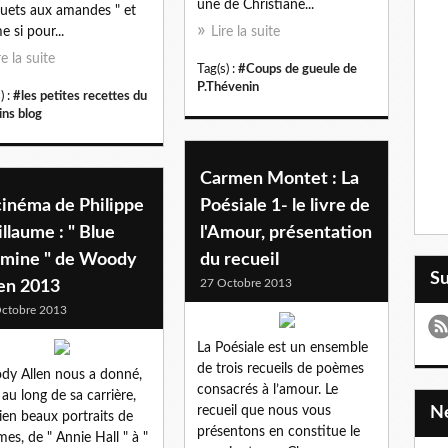
une de Christiane...
uets aux amandes " et
 si pour...
Lire la suite
re la suite
Tag(s) :
#Coups de gueule de
P.Thévenin
) :
#les petites recettes du
ins blog
Carmen Montet : La
cinéma de Philippe
Poésiale 1- le livre de
llaume : " Blue
l'Amour, présentation
smine " de Woody
du recueil
S
27 Octobre 2013
len 2013
ctobre 2013
La Poésiale est un ensemble
de trois recueils de poèmes
y Allen nous a donné,
consacrés à l’amour. Le
 au long de sa carrière,
recueil que nous vous
ien beaux portraits de
présentons en constitue le
es, de " Annie Hall " à "