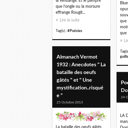
la vendange. Et le pampre
Blue
que l’ongle ou la morsure
opus
effrange Rougit...
souv
Lire la suite
que 
moin
Tag(s) :
#Poésies
que 
Li
Tag(s
Almanach Vermot
guil
1932 : Anecdotes " La
bataille des oeufs
gâtés " et " Une
Poé
mystification..risqué
Do
e "
24 O
25 Octobre 2013
LA 
mang
La bataille des oeufs gâtés
Domi