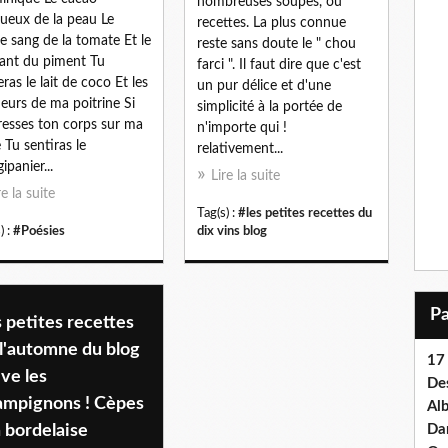
nombreuses soupes, ou
ueux de la peau Le
recettes. La plus connue
e sang de la tomate Et le
reste sans doute le " chou
ant du piment Tu
farci ". Il faut dire que c'est
eras le lait de coco Et les
un pur délice et d'une
eurs de ma poitrine Si
simplicité à la portée de
resses ton corps sur ma
n'importe qui !
e Tu sentiras le
relativement...
ipanier...
Lire la suite
re la suite
Tag(s) :
#les petites recettes du
) :
#Poésies
dix vins blog
 petites recettes
l'automne du blog
17 
ive les
Des
ampignons ! Cèpes
Al
a bordelaise
Dan