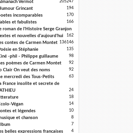
205
247
Almanach Vermot
194
umour Grincant
170
oetes incomparables
166
ables et fabulistes
e roman de l'Histoire Serge Granjon
162
extes et nouvelles d'aujourd'hui
136
146
es contes de Carmen Montet
135
oésie en Stéphanie
98
iné -phil - Philippe guillaume
92
es poèmes de Carmen Montet
92
p Clair On veut des noms
63
e mercredi des Tous-Petits
a France insolite et secrete de
24
ATHIEU
18
itterature
14
colo-Végan
10
ontes et légendes
8
usique et chanson
7
album
4
es belles expressions francaises