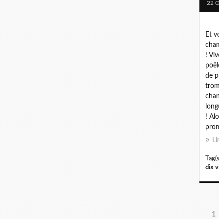
22 O
Et v
cham
! Vi
poêl
de p
trom
chant
long
! Al
prom
Li
Tag(s
dix v
1