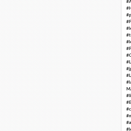
#
#H
#p
#F
#l
#t
#l
#P
#C
#L
#j
#L
#l
M
#l
#E
#c
#m
#
#l