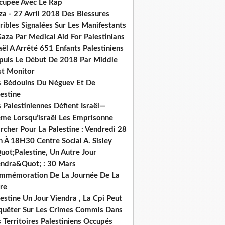
cupée Avec Le Rap
za - 27 Avril 2018 Des Blessures
ribles Signalées Sur Les Manifestants
aza Par Medical Aid For Palestinians
aël A Arrêté 651 Enfants Palestiniens
puis Le Début De 2018 Par Middle
st Monitor
s Bédouins Du Néguev Et De
estine
 Palestiniennes Défient Israël—
me Lorsqu’israël Les Emprisonne
cher Pour La Palestine : Vendredi 28
n À 18H30 Centre Social A. Sisley
uot;Palestine, Un Autre Jour
endra&Quot; : 30 Mars
mmémoration De La Journée De La
re
estine Un Jour Viendra , La Cpi Peut
quêter Sur Les Crimes Commis Dans
 Territoires Palestiniens Occupés