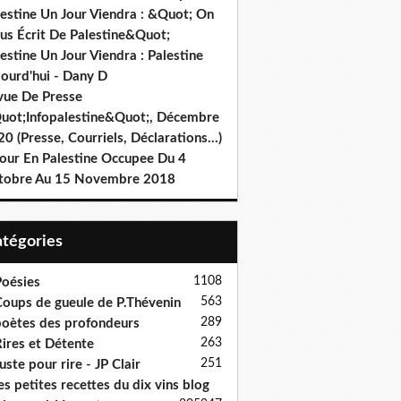
lestine Un Jour Viendra : &Quot; On
us Écrit De Palestine&Quot;
estine Un Jour Viendra : Palestine
jourd'hui - Dany D
vue De Presse
uot;Infopalestine&Quot;, Décembre
0 (Presse, Courriels, Déclarations…)
jour En Palestine Occupee Du 4
tobre Au 15 Novembre 2018
Catégories
1108
oésies
563
oups de gueule de P.Thévenin
289
oètes des profondeurs
263
ires et Détente
251
uste pour rire - JP Clair
es petites recettes du dix vins blog