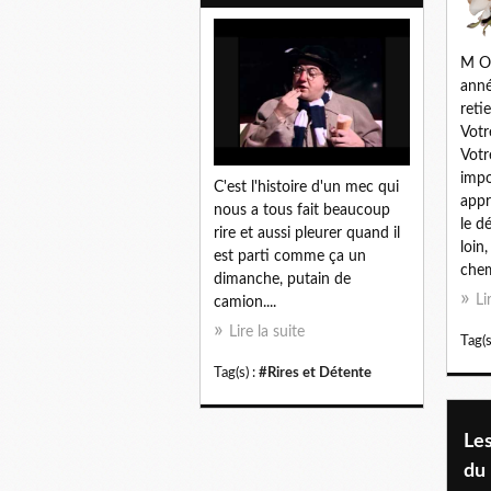
M O 
anné
reti
Votr
Votr
impo
C'est l'histoire d'un mec qui
appri
nous a tous fait beaucoup
le dé
rire et aussi pleurer quand il
loin
est parti comme ça un
chem
dimanche, putain de
Li
camion....
Lire la suite
Tag(s
Tag(s) :
#Rires et Détente
Les
du 