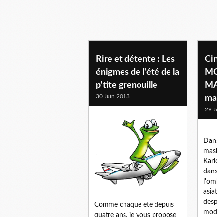
Rire et détente : Les
Cin
énigmes de l'été de la
MO
p'tite grenouille
MA
30 Juin 2013
ma
29 J
Dans
mask
Karl
dans
l'om
asiat
desp
Comme chaque été depuis
mode
quatre ans, je vous propose