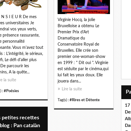
N S I E U R De mes
Virginie Hocq, la jolie
es universitaires Je
Bruxelloise a obtenu Le
endrai vos yeux verts,
Premier Prix d'Art
e présence rassurante,
Dramatique du
e personnalité
Conservatoire Royal de
sante. Vous m'avez tout
Bruxelles. Elle crée son
s : L'intégrité, le sérieux,
premier one-woman-show
fi, Le défi d'aller plus
en 1999 : " Dit oui ". Virginie
, De parcourir les
est séduite par le cinéma,qui
ins, A la quête...
lui fait les yeux doux. Elle
re la suite
jouera dans...
Lire la suite
) :
#Poésies
Tag(s) :
#Rires et Détente
17 
Des
 petites recettes
Al
blog : Pan catalàn
Dan