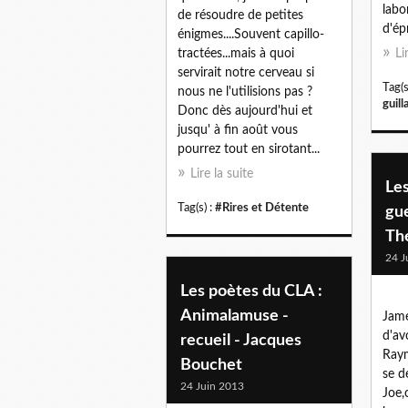
labo
de résoudre de petites
d'ép
énigmes....Souvent capillo-
Li
tractées...mais à quoi
servirait notre cerveau si
Tag(s
nous ne l'utilisions pas ?
guil
Donc dès aujourd'hui et
jusqu' à fin août vous
pourrez tout en sirotant...
Lire la suite
Les
Tag(s) :
#Rires et Détente
gue
Th
24 J
Les poètes du CLA :
Animalamuse -
Jame
d'av
recueil - Jacques
Raym
Bouchet
se d
24 Juin 2013
Joe,