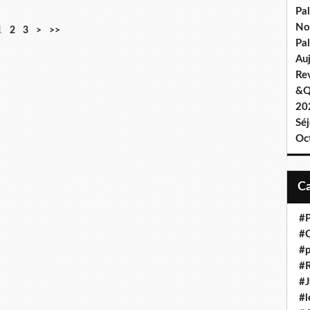
Pa
No
1
2
3
>
>>
Pal
Au
Re
&Q
202
Sé
Oc
#P
#C
#p
#R
#J
#l