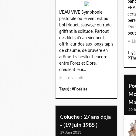
band
FRAN
L'EAU VIVE Symphonie
cert
pastorale où le vent est au
pers
bol friquet, sauvage ou rude,
Dom
griffant la solitude. Partout
peut.
des filets d'eau viennent
Li
offrir leur dos aux longs tapis
de chaume, de bruyère en
Tag(s
arôme. Ils hésitent encore
P.Th
entre Forez et Dore,
creusent leur...
Lire la suite
Po
Tag(s) :
#Poésies
Mo
Ma
20 J
Coluche : 27 ans déja
- (19 juin 1985 )
19 Juin 2013