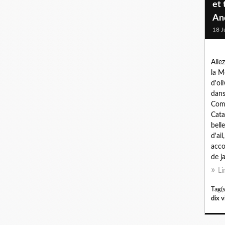
et
An
18 J
Alle
la M
d'oli
dans
Com
Cata
bell
d'ail
acco
de j
Li
Tag(s
dix v