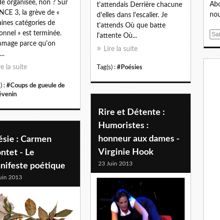
e organisée, non ? Sur
Abo
t'attendais Derrière chacune
CE 3, la grève de «
nou
d'elles dans l'escalier. Je
aines catégories de
t'attends Où que batte
onnel » est terminée.
E
l'attente Où...
mage parce qu'on
m
Lire la suite
..
a
i
re la suite
Tag(s) :
#Poésies
l
) :
#Coups de gueule de
évenin
Rire et Détente :
Humoristes :
honneur aux dames -
ésie : Carmen
Virginie Hook
ntet - Le
23 Juin 2013
nifeste poétique
uin 2013