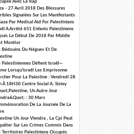
cupée Avec Le Rap
za - 27 Avril 2018 Des Blessures
ribles Signalées Sur Les Manifestants
aza Par Medical Aid For Palestinians
aël A Arrêté 651 Enfants Palestiniens
puis Le Début De 2018 Par Middle
st Monitor
s Bédouins Du Néguev Et De
estine
 Palestiniennes Défient Israël—
me Lorsqu’israël Les Emprisonne
cher Pour La Palestine : Vendredi 28
n À 18H30 Centre Social A. Sisley
uot;Palestine, Un Autre Jour
endra&Quot; : 30 Mars
mmémoration De La Journée De La
re
estine Un Jour Viendra , La Cpi Peut
quêter Sur Les Crimes Commis Dans
 Territoires Palestiniens Occupés