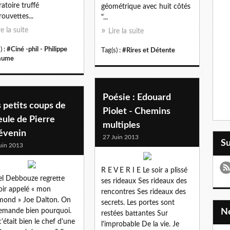
ratoire truffé
géométrique avec huit côtés
rouvettes...
"...
re la suite
Lire la suite
) :
#Ciné -phil - Philippe
Tag(s) :
#Rires et Détente
laume
Poésie : Edouard
 petits coups de
Piolet - Chemins
ule de Pierre
multiples
évenin
27 Juin 2013
S
uin 2013
R E V E R I E Le soir a plissé
l Debbouze regrette
ses rideaux Ses rideaux des
oir appelé « mon
rencontres Ses rideaux des
ond » Joe Dalton. On
secrets. Les portes sont
emande bien pourquoi.
restées battantes Sur
c'était bien le chef d'une
l'improbable De la vie. Je