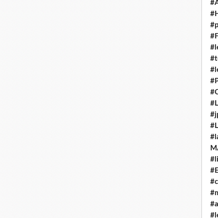
#
#H
#p
#F
#l
#t
#l
#P
#C
#L
#j
#L
#l
M
#l
#E
#c
#m
#
#l