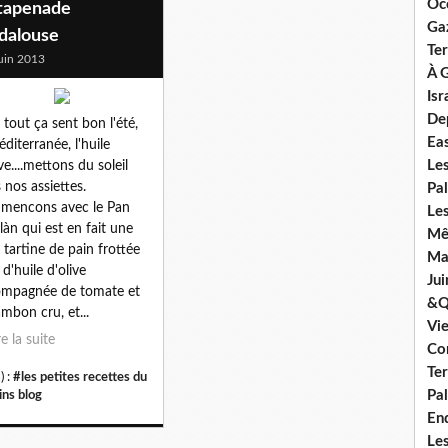
Oc
 tapenade
Ga
dalouse
Ter
uin 2013
À G
Isr
De
z tout ça sent bon l'été,
Ea
éditerranée, l'huile
Le
ve....mettons du soleil
 nos assiettes.
Pal
mencons avec le Pan
Les
làn qui est en fait une
Mê
e tartine de pain frottée
Mar
, d'huile d'olive
Jui
mpagnée de tomate et
&Q
ambon cru, et...
Vi
re la suite
Co
Ter
) :
#les petites recettes du
Pal
ins blog
En
Les