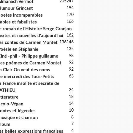
205
247
Almanach Vermot
194
umour Grincant
170
oetes incomparables
166
ables et fabulistes
e roman de l'Histoire Serge Granjon
162
extes et nouvelles d'aujourd'hui
136
146
es contes de Carmen Montet
135
oésie en Stéphanie
98
iné -phil - Philippe guillaume
92
es poèmes de Carmen Montet
92
p Clair On veut des noms
63
e mercredi des Tous-Petits
a France insolite et secrete de
24
ATHIEU
18
itterature
14
colo-Végan
10
ontes et légendes
8
usique et chanson
7
album
4
es belles expressions francaises