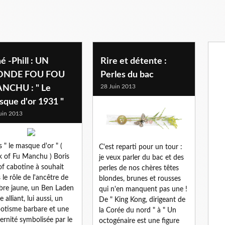
é -Phill : UN
Rire et détente :
NDE FOU FOU
Perles du bac
28 Juin 2013
NCHU : " Le
sque d'or 1931 "
uin 2013
 " le masque d'or " (
C'est reparti pour un tour :
 of Fu Manchu ) Boris
je veux parler du bac et des
of cabotine à souhait
perles de nos chères têtes
 le rôle de l'ancêtre de
blondes, brunes et rousses
bre jaune, un Ben Laden
qui n'en manquent pas une !
e alliant, lui aussi, un
De " King Kong, dirigeant de
otisme barbare et une
la Corée du nord " à " Un
rnité symbolisée par le
octogénaire est une figure