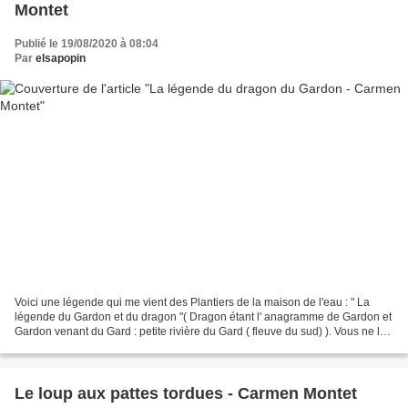
Montet
Publié le 19/08/2020 à 08:04
Par
elsapopin
Voici une légende qui me vient des Plantiers de la maison de l'eau : " La
légende du Gardon et du dragon "( Dragon étant l' anagramme de Gardon et
Gardon venant du Gard : petite rivière du Gard ( fleuve du sud) ). Vous ne le
savez pas mais vivait il y...
Le loup aux pattes tordues - Carmen Montet