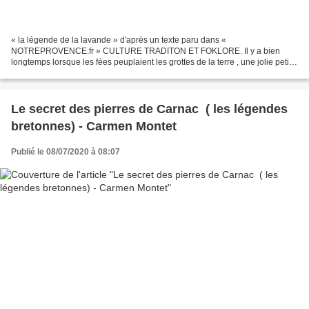
« la légende de la lavande » d'après un texte paru dans «
NOTREPROVENCE.fr » CULTURE TRADITON ET FOKLORE. Il y a bien
longtemps lorsque les fées peuplaient les grottes de la terre , une jolie petite
fée aux grands yeux mauves qui aimait le soleil et la...
Le secret des pierres de Carnac ( les légendes
bretonnes) - Carmen Montet
Publié le 08/07/2020 à 08:07