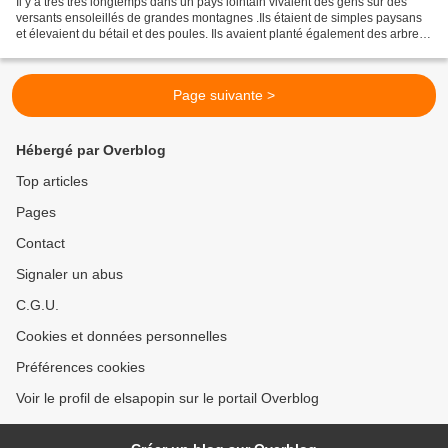
Il y a très très longtemps dans un pays lointain vivaient des gens sur des
versants ensoleillés de grandes montagnes .Ils étaient de simples paysans
et élevaient du bétail et des poules. Ils avaient planté également des arbres
fruitiers . Petits et grands...
Page suivante >
Hébergé par Overblog
Top articles
Pages
Contact
Signaler un abus
C.G.U.
Cookies et données personnelles
Préférences cookies
Voir le profil de elsapopin sur le portail Overblog