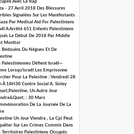
cupée Avec Le Rap
za - 27 Avril 2018 Des Blessures
ribles Signalées Sur Les Manifestants
aza Par Medical Aid For Palestinians
aël A Arrêté 651 Enfants Palestiniens
puis Le Début De 2018 Par Middle
st Monitor
s Bédouins Du Néguev Et De
estine
 Palestiniennes Défient Israël—
me Lorsqu’israël Les Emprisonne
cher Pour La Palestine : Vendredi 28
n À 18H30 Centre Social A. Sisley
uot;Palestine, Un Autre Jour
endra&Quot; : 30 Mars
mmémoration De La Journée De La
re
estine Un Jour Viendra , La Cpi Peut
quêter Sur Les Crimes Commis Dans
 Territoires Palestiniens Occupés