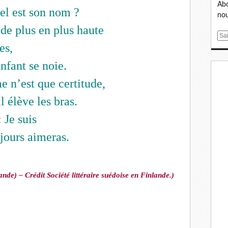
Abo
el est son nom ?
nou
 de plus en plus haute
E
es,
m
a
nfant se noie.
i
l
 n’est que certitude,
l élève les bras.
 Je suis
ujours aimeras.
de) – Crédit Société littéraire suédoise en Finlande.)