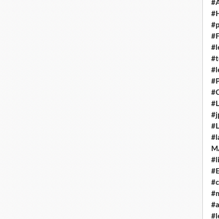
#
#H
#p
#F
#l
#t
#l
#P
#C
#L
#j
#L
#l
M
#l
#E
#c
#m
#
#l