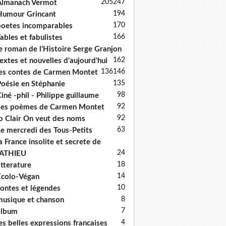
205
247
Almanach Vermot
194
umour Grincant
170
oetes incomparables
166
ables et fabulistes
e roman de l'Histoire Serge Granjon
162
extes et nouvelles d'aujourd'hui
136
146
es contes de Carmen Montet
135
oésie en Stéphanie
98
iné -phil - Philippe guillaume
92
es poèmes de Carmen Montet
92
p Clair On veut des noms
63
e mercredi des Tous-Petits
a France insolite et secrete de
24
ATHIEU
18
itterature
14
colo-Végan
10
ontes et légendes
8
usique et chanson
7
album
4
es belles expressions francaises