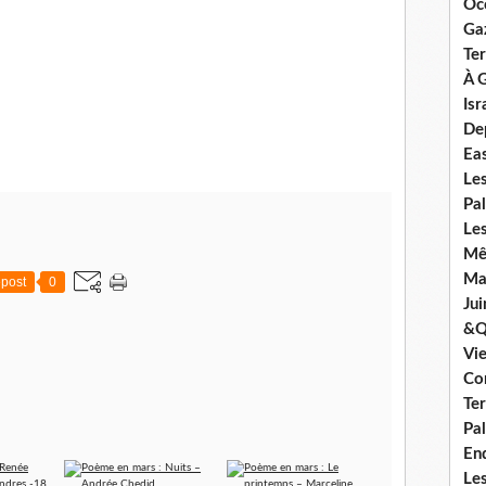
Oc
Ga
Ter
À G
Isr
De
Ea
Le
Pal
Les
Mê
Mar
post
0
Jui
&Q
Vi
Co
Ter
Pal
En
Les