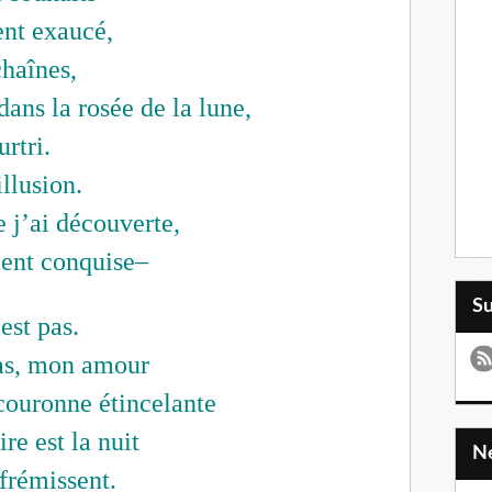
nt exaucé,
chaînes,
dans la rosée de la lune,
urtri.
llusion.
e j’ai découverte,
ment conquise–
S
est pas.
pas, mon amour
couronne étincelante
e est la nuit
 frémissent.