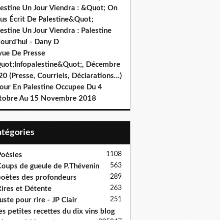
lestine Un Jour Viendra : &Quot; On
us Écrit De Palestine&Quot;
estine Un Jour Viendra : Palestine
jourd'hui - Dany D
vue De Presse
uot;Infopalestine&Quot;, Décembre
0 (Presse, Courriels, Déclarations…)
jour En Palestine Occupee Du 4
tobre Au 15 Novembre 2018
Catégories
1108
oésies
563
oups de gueule de P.Thévenin
289
oètes des profondeurs
263
ires et Détente
251
uste pour rire - JP Clair
es petites recettes du dix vins blog