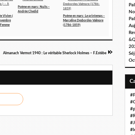
Pa
Poème en mars : Nuits –
No
Andrée Chedid
e Vivien (
Poème en mars : Le printemps –
Pal
novembre
Marceline Desbordes-Valmore
e Femme
(1786-1859)
Au
Re
&Q
202
Almanach Vermot 1940 : Le véritable Sherlock Holmes – F.Estèbe
Sé
Oc
#P
#C
#p
#R
#J
#l