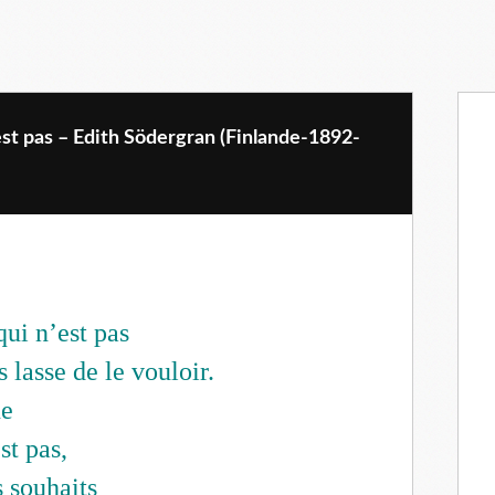
est pas – Edith Södergran (Finlande-1892-
qui n’est pas
is lasse de le vouloir.
ne
st pas,
 souhaits