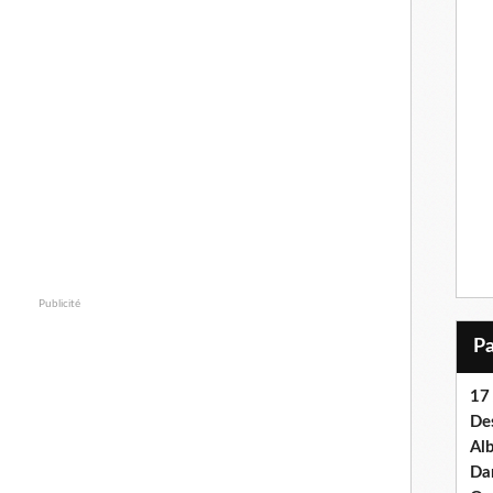
Publicité
17 
Des
Al
Dan