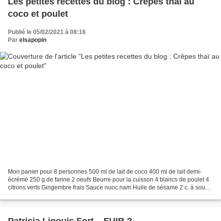
Les petites recettes du blog : Crêpes thaï au
coco et poulet
Publié le 05/02/2021 à 08:16
Par
elsapopin
Mon panier pour 8 personnes 500 ml de lait de coco 400 ml de lait demi-
écrémé 250 g de farine 2 oeufs Beurre pour la cuisson 4 blancs de poulet 4
citrons verts Gingembre frais Sauce nuoc nam Huile de sésame 2 c. à soupe
d’huile de tournesol 1 c. à soupe...