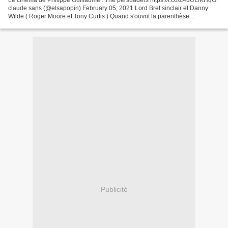
Le cinéma de Philippe Guillaume : The persuaders https://t.co/Z4uULlKHqG
claude sans (@elsapopin) February 05, 2021 Lord Bret sinclair et Danny
Wilde ( Roger Moore et Tony Curtis ) Quand s'ouvrit la parenthèse
enchantée des seventies, ils étaient encore...
Publicité