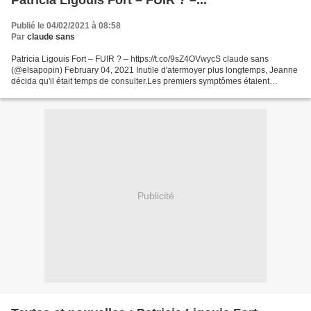
Patricia Ligouis Fort – FUIR ? –...
Publié le 04/02/2021 à 08:58
Par
claude sans
Patricia Ligouis Fort – FUIR ? – https://t.co/9sZ4OVwycS claude sans
(@elsapopin) February 04, 2021 Inutile d'atermoyer plus longtemps, Jeanne
décida qu'il était temps de consulter.Les premiers symptômes étaient
apparus un matin, alors qu'elle descendait...
Publicité