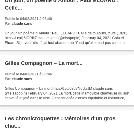
Un jour, un poème d’Amour : Paul ELUARD :
Celle...
Publié le 04/02/2021 à 08:48
Par
claude sans
Un jour, un poème d’Amour : Paul ELUARD : Celle de toujours, toute (1926)
https://t.co/ji6IORIltZ claude sans (@elsapopin) February 04, 2021 Gala et
Eluard Si je vous dis : " j'ai tout abandonné "C'est qu'elle n'est pas celle de
mon corps,Je ne m'en suis...
Gilles Compagnon – La mort...
Publié le 04/02/2021 à 08:46
Par
claude sans
Gilles Compagnon – La mort https://t.co/68d7N6UaJM claude sans
(@elsapopin) February 04, 2021 La mort, cette inamovible chanteuse du sort
convoité et jeté dans le vide. Cette fouettée d'orties équitable et libératrice,
salutaire et solide. Cette inévitable...
Les chronicroquettes : Mémoires d’un gros
chat...