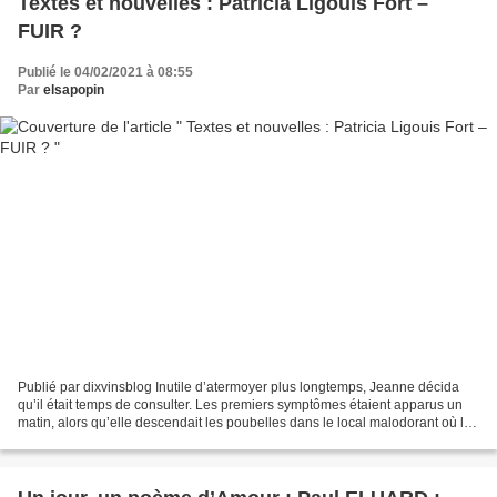
Textes et nouvelles : Patricia Ligouis Fort –
FUIR ?
Publié le 04/02/2021 à 08:55
Par
elsapopin
Publié par dixvinsblog Inutile d’atermoyer plus longtemps, Jeanne décida
qu’il était temps de consulter. Les premiers symptômes étaient apparus un
matin, alors qu’elle descendait les poubelles dans le local malodorant où les
chats du voisinage venaient...