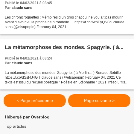
Publié le 04/02/2021 à 08:45
Par
claude sans
Les chronicroquettes : Mémoires d’un gros chat qui ne voulait pas mourir
avant d’avoir vu la prochaine hirondelle.… https://t.co/AxbEyQ5Gbi claude
sans (@elsapopin) February 04, 2021
La métamorphose des mondes. Spagyrie. ( à...
Publié le 04/02/2021 à 08:24
Par
claude sans
La métamorphose des mondes. Spagyrie. ( à Merlin… ) Renaud Sebille
https://t.co/dSsFfJ4GjT claude sans (@elsapopin) February 04, 2021 Ce
texte est issu du recueil poétique " Poésie en Stéphanie " 2021 Irrésolu fils
de l'ange, grain de flamme...je viens...
< Page précédente
Page suivante >
Hébergé par Overblog
Top articles