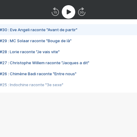
#30 : Eve Angeli raconte "Avant de partir"
#29 : MC Solaar raconte "Bouge de là"
28 : Lorie raconte "Je vais vite"
#27 : Christophe Willem raconte "Jacques a dit"
#26 : Chimène Badi raconte "Entre nous"
#25 : Indochine raconte "3e sexe"
#24 : Zaho raconte "C'est chelou"
#23 : Patrick Bruel raconte "Au café des délices"
#22 : Kyo raconte "Le chemin"
#21 : Nolwenn Leroy raconte "Cassé"