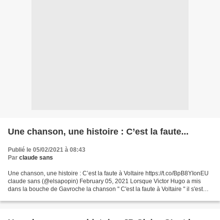
Une chanson, une histoire : C’est la faute...
Publié le 05/02/2021 à 08:43
Par
claude sans
Une chanson, une histoire : C’est la faute à Voltaire https://t.co/BpB8YIonEU
claude sans (@elsapopin) February 05, 2021 Lorsque Victor Hugo a mis
dans la bouche de Gavroche la chanson " C'est la faute à Voltaire " il s'est
inspiré fortement de celle...