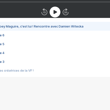
bey Maguire, c'est lui ! Rencontre avec Damien Witecka
e 6
e 5
e 4
e 3
s créatrices de la VF !
e 2
e 1
e Mektoub My Love arrive enfin ! Rencontre avec Shaïn Boumedine et Sal
i : après Toni en famille