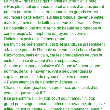
La mère « Plus basse qu’un orteil gauche » et le père
« Pas plus haut qu’un pouce droit », épris d’amour, purent
pour la première fois, serrer contre leurs grands cœurs
nourriciers cette enfant, leur fille prodigue, devenue petite,
mais légitimement de taille avec leurs espérances rêvées.
La nouvelle d’une future reine de beauté se propagea du
centre jusqu'à la périphérie du royaume, voire de
l’infiniment petit à l’infiniment grand.
De multiples prétendants, petits et grands, se présentaient
à la petite porte de l’humble demeure, de la brave famille
Raz-mottes, mais en vain, car les prérogatives neutres du
juste milieu se devaient d’être respectées.
A l’aube d’un jour de solstice d’été, une très beau jeune
homme, de taille moyenne, vint à séjourner dans la
capitale provinciale du royaume, la bien nommée :
« Faites attention de ne point m’écraser ! »
Chacun s’interrogeait sur sa présence, qui était-il, d’où
venait-il, que voulait-il ?
Il se prénommait : « Ni trop court pour l’amour, ni trop
grand pour singer l’amant », prince du royaume, du « juste
milieu, toujours neutre », il cherchait simplement l’amour,