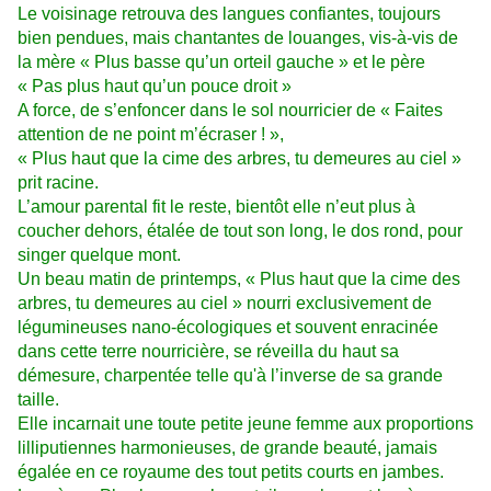
Le voisinage retrouva des langues confiantes, toujours
bien pendues, mais chantantes de louanges, vis-à-vis de
la mère « Plus basse qu’un orteil gauche » et le père
« Pas plus haut qu’un pouce droit »
A force, de s’enfoncer dans le sol nourricier de « Faites
attention de ne point m’écraser ! »,
« Plus haut que la cime des arbres, tu demeures au ciel »
prit racine.
L’amour parental fit le reste, bientôt elle n’eut plus à
coucher dehors, étalée de tout son long, le dos rond, pour
singer quelque mont.
Un beau matin de printemps, « Plus haut que la cime des
arbres, tu demeures au ciel » nourri exclusivement de
légumineuses nano-écologiques et souvent enracinée
dans cette terre nourricière, se réveilla du haut sa
démesure, charpentée telle qu'à l’inverse de sa grande
taille.
Elle incarnait une toute petite jeune femme aux proportions
lilliputiennes harmonieuses, de grande beauté, jamais
égalée en ce royaume des tout petits courts en jambes.