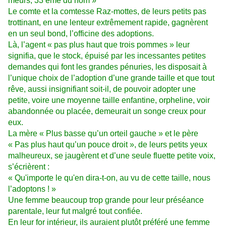
meurs, 33 ème du nom »
Le comte et la comtesse Raz-mottes, de leurs petits pas
trottinant, en une lenteur extrêmement rapide, gagnèrent
en un seul bond, l’officine des adoptions.
Là, l’agent « pas plus haut que trois pommes » leur
signifia, que le stock, épuisé par les incessantes petites
demandes qui font les grandes pénuries, les disposait à
l’unique choix de l’adoption d’une grande taille et que tout
rêve, aussi insignifiant soit-il, de pouvoir adopter une
petite, voire une moyenne taille enfantine, orpheline, voir
abandonnée ou placée, demeurait un songe creux pour
eux.
La mère « Plus basse qu’un orteil gauche » et le père
« Pas plus haut qu’un pouce droit », de leurs petits yeux
malheureux, se jaugèrent et d’une seule fluette petite voix,
s’écrièrent :
« Qu'importe le qu'en dira-t-on, au vu de cette taille, nous
l’adoptons ! »
Une femme beaucoup trop grande pour leur préséance
parentale, leur fut malgré tout confiée.
En leur for intérieur, ils auraient plutôt préféré une femme