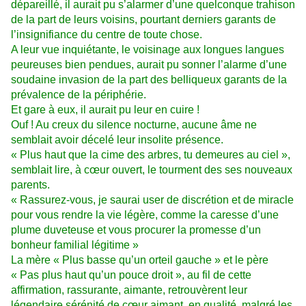
dépareillé, il aurait pu s’alarmer d’une quelconque trahison
de la part de leurs voisins, pourtant derniers garants de
l’insignifiance du centre de toute chose.
A leur vue inquiétante, le voisinage aux longues langues
peureuses bien pendues, aurait pu sonner l’alarme d’une
soudaine invasion de la part des belliqueux garants de la
prévalence de la périphérie.
Et gare à eux, il aurait pu leur en cuire !
Ouf ! Au creux du silence nocturne, aucune âme ne
semblait avoir décelé leur insolite présence.
« Plus haut que la cime des arbres, tu demeures au ciel »,
semblait lire, à cœur ouvert, le tourment des ses nouveaux
parents.
« Rassurez-vous, je saurai user de discrétion et de miracle
pour vous rendre la vie légère, comme la caresse d’une
plume duveteuse et vous procurer la promesse d’un
bonheur familial légitime »
La mère « Plus basse qu’un orteil gauche » et le père
« Pas plus haut qu’un pouce droit », au fil de cette
affirmation, rassurante, aimante, retrouvèrent leur
légendaire sérénité de cœur aimant, en qualité, malgré les