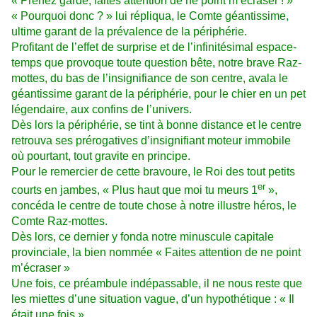
« Prenez garde, faites attention de ne point m’écraser ! »
« Pourquoi donc ? » lui répliqua, le Comte géantissime,
ultime garant de la prévalence de la périphérie.
Profitant de l’effet de surprise et de l’infinitésimal espace-
temps que provoque toute question bête, notre brave Raz-
mottes, du bas de l’insignifiance de son centre, avala le
géantissime garant de la périphérie, pour le chier en un pet
légendaire, aux confins de l’univers.
Dès lors la périphérie, se tint à bonne distance et le centre
retrouva ses prérogatives d’insignifiant moteur immobile
où pourtant, tout gravite en principe.
Pour le remercier de cette bravoure, le Roi des tout petits
er
courts en jambes, « Plus haut que moi tu meurs 1
»,
concéda le centre de toute chose à notre illustre héros, le
Comte Raz-mottes.
Dès lors, ce dernier y fonda notre minuscule capitale
provinciale, la bien nommée « Faites attention de ne point
m’écraser »
Une fois, ce préambule indépassable, il ne nous reste que
les miettes d’une situation vague, d’un hypothétique : « Il
était une fois »