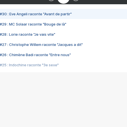
#30 : Eve Angeli raconte "Avant de partir"
#29 : MC Solaar raconte "Bouge de là"
28 : Lorie raconte "Je vais vite"
#27 : Christophe Willem raconte "Jacques a dit"
#26 : Chimène Badi raconte "Entre nous"
#25 : Indochine raconte "3e sexe"
#24 : Zaho raconte "C'est chelou"
#23 : Patrick Bruel raconte "Au café des délices"
#22 : Kyo raconte "Le chemin"
#21 : Nolwenn Leroy raconte "Cassé"
#20 : Patrick Hernandez raconte "Born to be alive"
#19 : Lorie raconte "Près de moi"