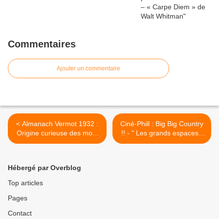
Commentaires
Ajouter un commentaire
< Almanach Vermot 1932 :
Ciné-Phill : Big Big Country
Origine curieuse des mots
!! - " Les grands espaces "
et locutions " RAID "
de William Wyler >
Hébergé par Overblog
Top articles
Pages
Contact