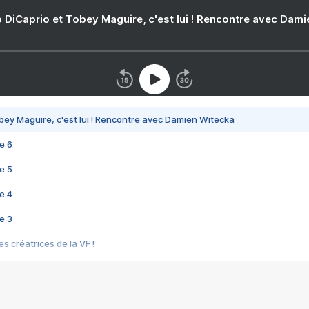
 DiCaprio et Tobey Maguire, c'est lui ! Rencontre avec Dam
bey Maguire, c'est lui ! Rencontre avec Damien Witecka
e 6
e 5
e 4
e 3
s créatrices de la VF !
e 2
e 1