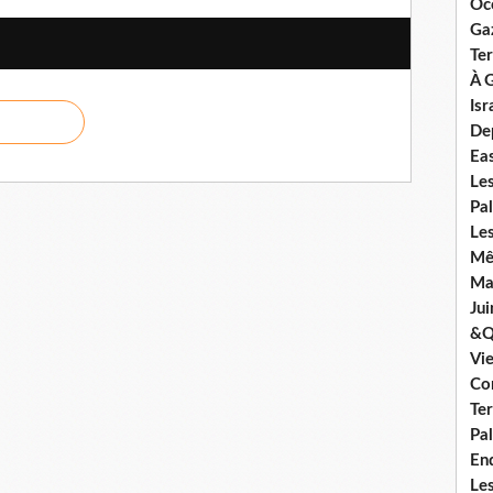
Oc
Ga
Ter
À G
Isr
De
Ea
Le
Pal
Les
Mê
Mar
Jui
&Q
Vi
Co
Ter
Pal
En
Les