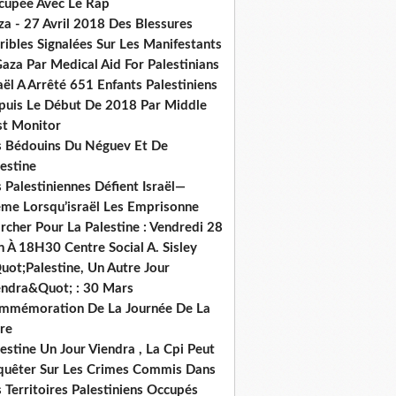
cupée Avec Le Rap
za - 27 Avril 2018 Des Blessures
ribles Signalées Sur Les Manifestants
aza Par Medical Aid For Palestinians
aël A Arrêté 651 Enfants Palestiniens
puis Le Début De 2018 Par Middle
st Monitor
s Bédouins Du Néguev Et De
estine
 Palestiniennes Défient Israël—
me Lorsqu’israël Les Emprisonne
cher Pour La Palestine : Vendredi 28
n À 18H30 Centre Social A. Sisley
uot;Palestine, Un Autre Jour
endra&Quot; : 30 Mars
mmémoration De La Journée De La
re
estine Un Jour Viendra , La Cpi Peut
quêter Sur Les Crimes Commis Dans
 Territoires Palestiniens Occupés