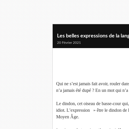
Les belles expressions de la lan
20 Février 2021
P
u
b
Qui ne s’est jamais fait avoir, rouler da
l
n’a jamais été dupé ? En un mot qui n’a 
i
é
Le dindon, cet oiseau de basse-cour qui, 
p
idiot. L’expression » être le dindon de 
a
Moyen Âge.
r