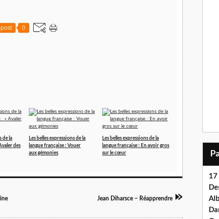
post
0
s de la
Les belles expressions de la
Les belles expressions de la
Avaler des
langue française : Vouer
langue française : En avoir gros
aux gémonies
sur le cœur
17 
Des
Al
rine
Jean Diharsce – Réapprendre
Dan