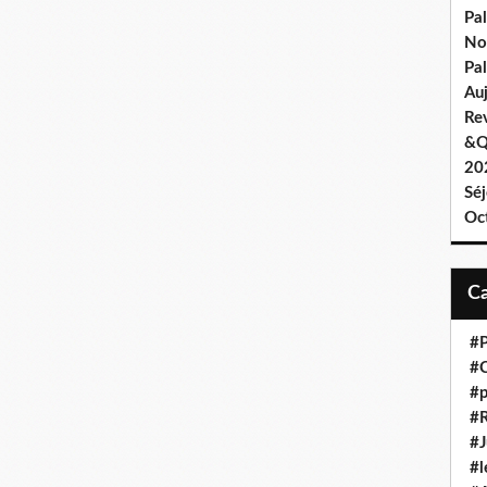
Pa
No
Pal
Au
Re
&Q
202
Sé
Oc
#P
#C
#p
#R
#J
#l