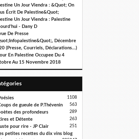
lestine Un Jour Viendra : &Quot; On
us Écrit De Palestine&Quot;
estine Un Jour Viendra : Palestine
jourd'hui - Dany D
vue De Presse
uot;Infopalestine&Quot;, Décembre
0 (Presse, Courriels, Déclarations…)
jour En Palestine Occupee Du 4
tobre Au 15 Novembre 2018
Catégories
1108
oésies
563
oups de gueule de P.Thévenin
289
oètes des profondeurs
263
ires et Détente
251
uste pour rire - JP Clair
es petites recettes du dix vins blog