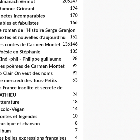
205
247
Almanach Vermot
194
umour Grincant
170
oetes incomparables
166
ables et fabulistes
e roman de l'Histoire Serge Granjon
162
extes et nouvelles d'aujourd'hui
136
146
es contes de Carmen Montet
135
oésie en Stéphanie
98
iné -phil - Philippe guillaume
92
es poèmes de Carmen Montet
92
p Clair On veut des noms
63
e mercredi des Tous-Petits
a France insolite et secrete de
24
ATHIEU
18
itterature
14
colo-Végan
10
ontes et légendes
8
usique et chanson
7
album
4
es belles expressions francaises