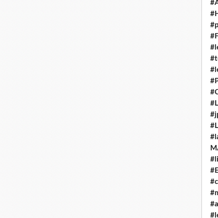
#
#H
#p
#F
#l
#t
#l
#P
#C
#L
#j
#L
#l
M
#l
#E
#c
#m
#
#l