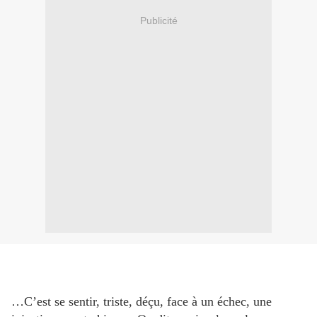
Publicité
P
u
…C’est se sentir, triste, déçu, face à un échec, une
b