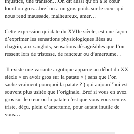
injustice, une trahison…On dit aussi qu’on a le cœur
l
lourd ou gros…bref on a un gros poids sur le cœur qui
i
nous rend maussade, malheureux, amer…
é
p
a
Cette expression qui date du XVIIe siècle, est une façon
r
d’exprimer les sensations physiologiques liées au
chagrin, aux sanglots, sensations désagréables que l’on
d
ressent lors de tristesse, de rancœur ou d’amertume…
i
x
Il existe une variante argotique apparue au début du XX
v
siècle « en avoir gros sur la patate « ( sans que l’on
i
sache vraiment pourquoi la patate ? ) qui aujourd’hui est
n
souvent plus usitée que l’originale. Bref si vous en avez
s
gros sur le cœur ou la patate c’est que vous vous sentez
b
l
triste, déçu, plein d’amertume, pour autant inutile de
o
vous…
g