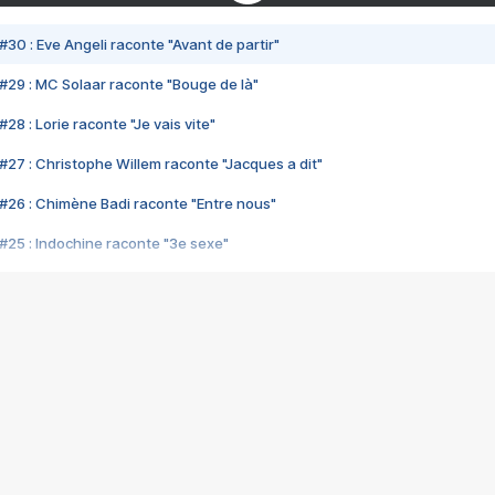
#30 : Eve Angeli raconte "Avant de partir"
#29 : MC Solaar raconte "Bouge de là"
28 : Lorie raconte "Je vais vite"
#27 : Christophe Willem raconte "Jacques a dit"
#26 : Chimène Badi raconte "Entre nous"
#25 : Indochine raconte "3e sexe"
#24 : Zaho raconte "C'est chelou"
#23 : Patrick Bruel raconte "Au café des délices"
#22 : Kyo raconte "Le chemin"
#21 : Nolwenn Leroy raconte "Cassé"
#20 : Patrick Hernandez raconte "Born to be alive"
#19 : Lorie raconte "Près de moi"