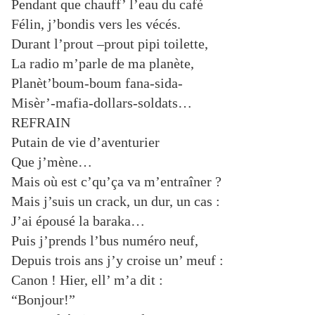
Pendant que chauff’ l’eau du café
Félin, j’bondis vers les vécés.
Durant l’prout –prout pipi toilette,
La radio m’parle de ma planète,
Planèt’boum-boum fana-sida-
Misèr’-mafia-dollars-soldats…
REFRAIN
Putain de vie d’aventurier
Que j’mène…
Mais où est c’qu’ça va m’entraîner ?
Mais j’suis un crack, un dur, un cas :
J’ai épousé la baraka…
Puis j’prends l’bus numéro neuf,
Depuis trois ans j’y croise un’ meuf :
Canon ! Hier, ell’ m’a dit :
“Bonjour!”