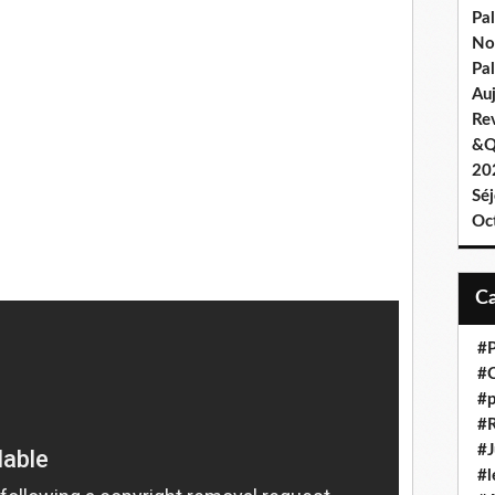
Pa
No
Pal
Au
Re
&Q
202
Sé
Oc
#P
#C
#p
#R
#J
#l