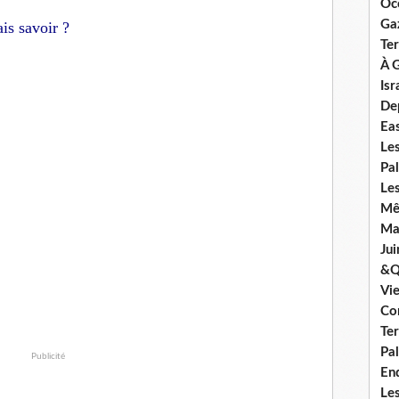
Oc
Ga
is savoir ?
Ter
À G
Isr
De
Ea
Le
Pal
Les
Mê
Mar
Jui
&Q
Vi
Co
Ter
Pal
Publicité
En
Les