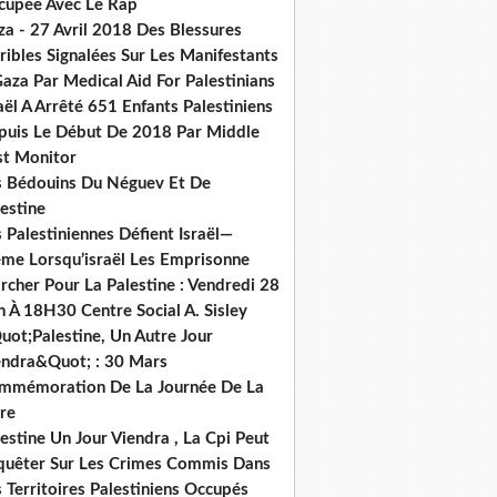
cupée Avec Le Rap
za - 27 Avril 2018 Des Blessures
ribles Signalées Sur Les Manifestants
aza Par Medical Aid For Palestinians
aël A Arrêté 651 Enfants Palestiniens
puis Le Début De 2018 Par Middle
st Monitor
s Bédouins Du Néguev Et De
estine
 Palestiniennes Défient Israël—
me Lorsqu’israël Les Emprisonne
cher Pour La Palestine : Vendredi 28
n À 18H30 Centre Social A. Sisley
uot;Palestine, Un Autre Jour
endra&Quot; : 30 Mars
mmémoration De La Journée De La
re
estine Un Jour Viendra , La Cpi Peut
quêter Sur Les Crimes Commis Dans
 Territoires Palestiniens Occupés