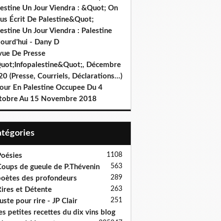
lestine Un Jour Viendra : &Quot; On
us Écrit De Palestine&Quot;
estine Un Jour Viendra : Palestine
jourd'hui - Dany D
vue De Presse
uot;Infopalestine&Quot;, Décembre
0 (Presse, Courriels, Déclarations…)
jour En Palestine Occupee Du 4
tobre Au 15 Novembre 2018
Catégories
1108
oésies
563
oups de gueule de P.Thévenin
289
oètes des profondeurs
263
ires et Détente
251
uste pour rire - JP Clair
es petites recettes du dix vins blog