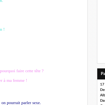
n.
n !
pourquoi faire cette tête ?
cer à ma femme !
17 
Des
Al
Dan
 on pourrait parler sexe.