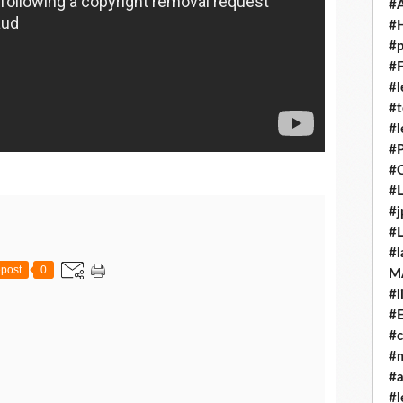
#
#H
#p
#F
#l
#t
#l
#P
#C
#L
#j
#L
#l
post
0
M
#l
#E
#c
#m
#
#l