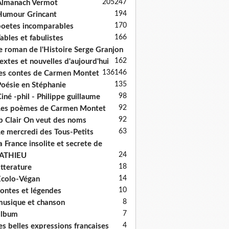
205
247
Almanach Vermot
194
umour Grincant
170
oetes incomparables
166
ables et fabulistes
e roman de l'Histoire Serge Granjon
162
extes et nouvelles d'aujourd'hui
136
146
es contes de Carmen Montet
135
oésie en Stéphanie
98
iné -phil - Philippe guillaume
92
es poèmes de Carmen Montet
92
p Clair On veut des noms
63
e mercredi des Tous-Petits
a France insolite et secrete de
24
ATHIEU
18
itterature
14
colo-Végan
10
ontes et légendes
8
usique et chanson
7
album
4
es belles expressions francaises